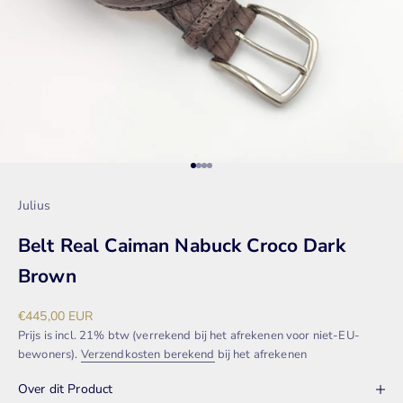
Naar artikel 1
Naar artikel 2
Naar artikel 3
Naar artikel 4
Julius
Belt Real Caiman Nabuck Croco Dark
Brown
Aanbiedingsprijs
€445,00 EUR
Prijs is incl. 21% btw (verrekend bij het afrekenen voor niet-EU-
bewoners).
Verzendkosten berekend
bij het afrekenen
Over dit Product