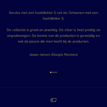
Service met een hoofdletter S net als Schoenen met een
hoofdletter S.
De collectie is groot en prachtig. De sfeer is heel prettig en
ongedwongen. De kennis van de producten is geweldig en
ook de passie die men heeft bij de producten.
Jasper Jansen (Google Reviews)
Naar artikel 1
Naar artikel 2
Naar artikel 3
Naar artikel 4
Naar artikel 5