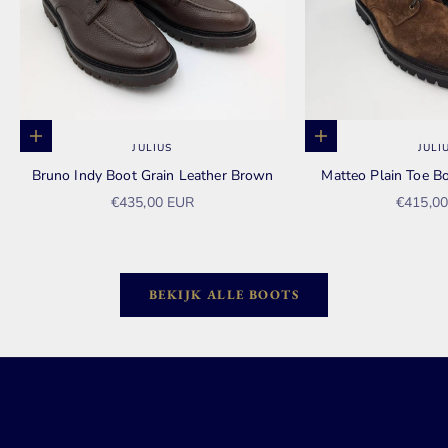
Opties kiezen
Opties kiezen
JULIUS
JULI
Bruno Indy Boot Grain Leather Brown
Matteo Plain Toe 
Aanbiedingsprijs
Aanbied
€435,00 EUR
€415,0
BEKIJK ALLE BOOTS