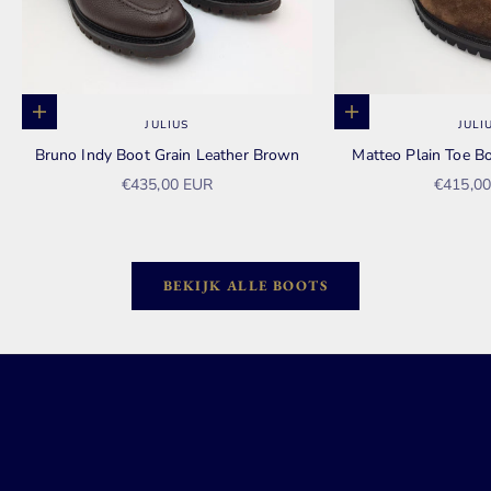
Opties kiezen
Opties kiezen
JULIUS
JULI
Bruno Indy Boot Grain Leather Brown
Matteo Plain Toe 
Aanbiedingsprijs
Aanbied
€435,00 EUR
€415,0
BEKIJK ALLE BOOTS