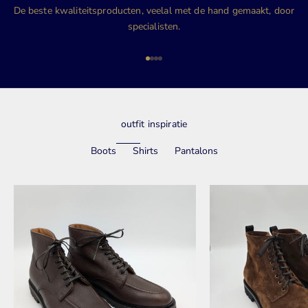
De beste kwaliteitsproducten, veelal met de hand gemaakt, door
specialisten.
Naar artikel 1
Naar artikel 2
Naar artikel 3
Naar artikel 4
outfit inspiratie
Boots
Shirts
Pantalons