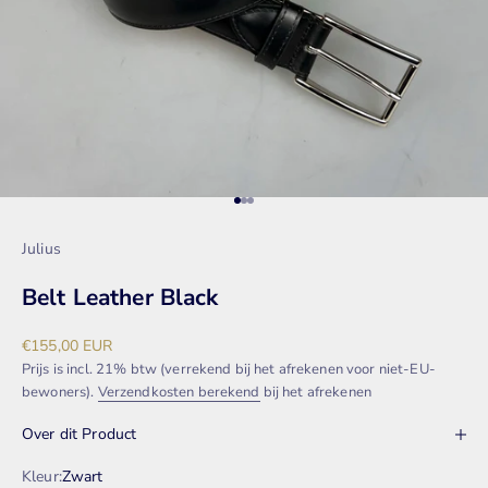
Naar artikel 1
Naar artikel 2
Naar artikel 3
Julius
Belt Leather Black
Aanbiedingsprijs
€155,00 EUR
Prijs is incl. 21% btw (verrekend bij het afrekenen voor niet-EU-
bewoners).
Verzendkosten berekend
bij het afrekenen
Over dit Product
Kleur:
Zwart