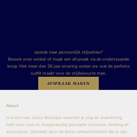
opzoek naar persoonlijk stijladvies?
Bezoek onze winkel of maak een afspraak via de onderstaande
knop. Met meer dan 36 jaar ervaring weten we wat de perfecte
outfit maakt voor de stijlbewuste man.
AFSPRAAK MAKEN
About
Je komt naar Julius Boutique wanneer je oog en waardering
hebt voor luxe en hoogwaardig gemaakte schoenen, kleding en
accessoires. Gemaakt door de beste ambachtslieden die er zijn.