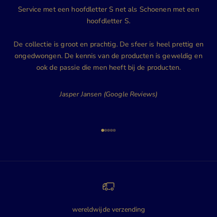
Service met een hoofdletter S net als Schoenen met een
hoofdletter S.
De collectie is groot en prachtig. De sfeer is heel prettig en
ongedwongen. De kennis van de producten is geweldig en
ook de passie die men heeft bij de producten.
Jasper Jansen (Google Reviews)
Naar artikel 1
Naar artikel 2
Naar artikel 3
Naar artikel 4
Naar artikel 5
wereldwijde verzending