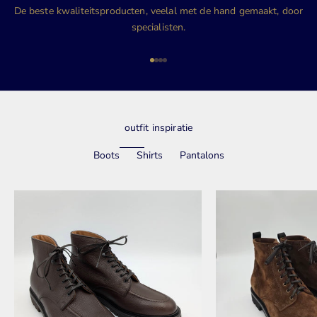
De beste kwaliteitsproducten, veelal met de hand gemaakt, door
specialisten.
Naar artikel 1
Naar artikel 2
Naar artikel 3
Naar artikel 4
outfit inspiratie
Boots
Shirts
Pantalons