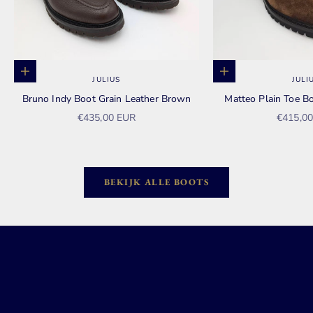
Opties kiezen
Opties kiezen
JULIUS
JULI
Bruno Indy Boot Grain Leather Brown
Matteo Plain Toe 
Aanbiedingsprijs
Aanbied
€435,00 EUR
€415,0
BEKIJK ALLE BOOTS