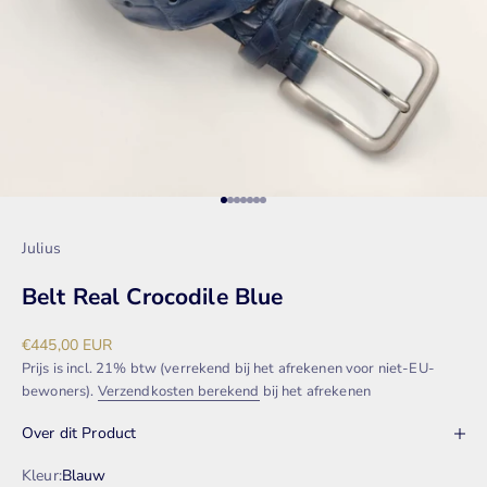
Naar artikel 1
Naar artikel 2
Naar artikel 3
Naar artikel 4
Naar artikel 5
Naar artikel 6
Naar artikel 7
Julius
Belt Real Crocodile Blue
Aanbiedingsprijs
€445,00 EUR
Prijs is incl. 21% btw (verrekend bij het afrekenen voor niet-EU-
bewoners).
Verzendkosten berekend
bij het afrekenen
Over dit Product
Kleur:
Blauw