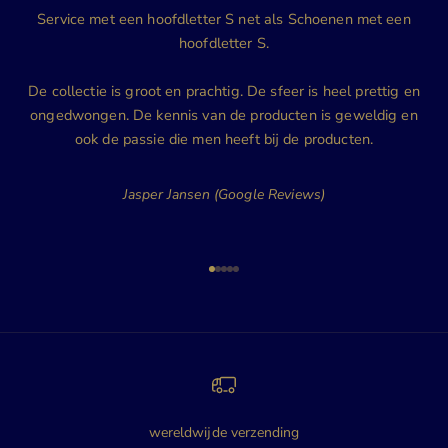
Service met een hoofdletter S net als Schoenen met een
hoofdletter S.
De collectie is groot en prachtig. De sfeer is heel prettig en
ongedwongen. De kennis van de producten is geweldig en
ook de passie die men heeft bij de producten.
Jasper Jansen (Google Reviews)
Naar artikel 1
Naar artikel 2
Naar artikel 3
Naar artikel 4
Naar artikel 5
wereldwijde verzending