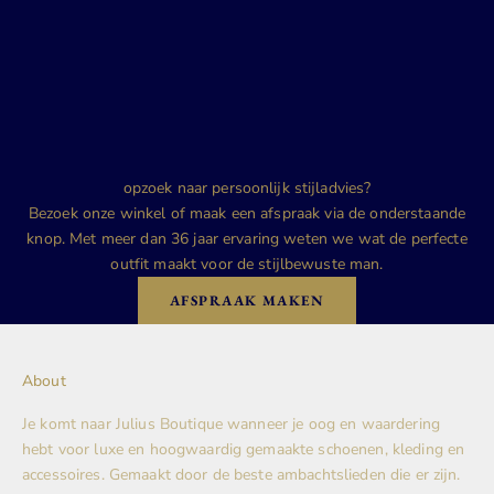
opzoek naar persoonlijk stijladvies?
Bezoek onze winkel of maak een afspraak via de onderstaande
knop. Met meer dan 36 jaar ervaring weten we wat de perfecte
outfit maakt voor de stijlbewuste man.
AFSPRAAK MAKEN
About
Je komt naar Julius Boutique wanneer je oog en waardering
hebt voor luxe en hoogwaardig gemaakte schoenen, kleding en
accessoires. Gemaakt door de beste ambachtslieden die er zijn.