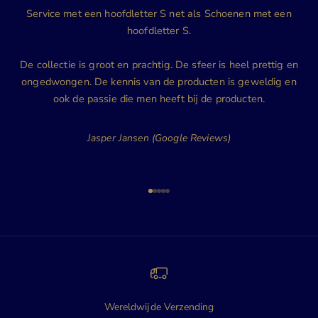
Service met een hoofdletter S net als Schoenen met een
hoofdletter S.
De collectie is groot en prachtig. De sfeer is heel prettig en
ongedwongen. De kennis van de producten is geweldig en
ook de passie die men heeft bij de producten.
Jasper Jansen (Google Reviews)
Naar artikel 1
Naar artikel 2
Naar artikel 3
Naar artikel 4
Naar artikel 5
Wereldwijde Verzending