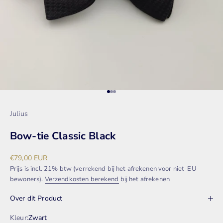
Naar artikel 1
Naar artikel 2
Naar artikel 3
Julius
Bow-tie Classic Black
Aanbiedingsprijs
€79,00 EUR
Prijs is incl. 21% btw (verrekend bij het afrekenen voor niet-EU-
bewoners).
Verzendkosten berekend
bij het afrekenen
Over dit Product
Kleur:
Zwart