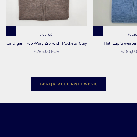
Opties kiezen
Opties kiezen
JULIUS
JULI
Cardigan Two-Way Zip with Pockets Clay
Half Zip Sweate
Aanbiedingsprijs
Aanbied
€285,00 EUR
€195,0
BEKIJK ALLE KNITWEAR