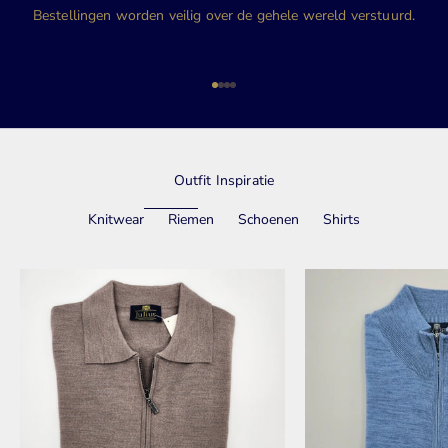
Bestellingen worden veilig over de gehele wereld verstuurd.
Naar artikel 1
Naar artikel 2
Naar artikel 3
Naar artikel 4
Outfit Inspiratie
Knitwear
Riemen
Schoenen
Shirts