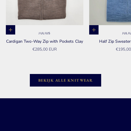
Opties kiezen
Opties kiezen
JULIUS
JULI
Cardigan Two-Way Zip with Pockets Clay
Half Zip Sweate
Aanbiedingsprijs
Aanbied
€285,00 EUR
€195,0
BEKIJK ALLE KNITWEAR