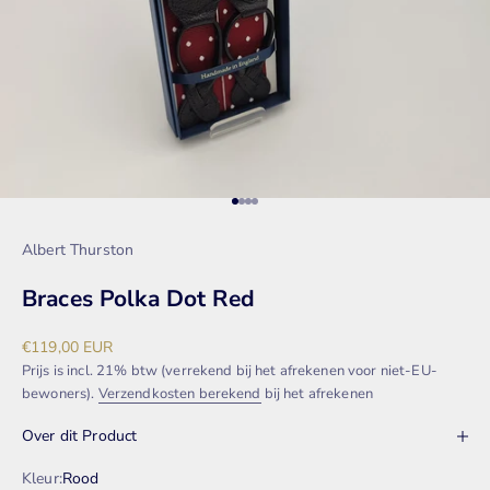
Naar artikel 1
Naar artikel 2
Naar artikel 3
Naar artikel 4
Albert Thurston
Braces Polka Dot Red
Aanbiedingsprijs
€119,00 EUR
Prijs is incl. 21% btw (verrekend bij het afrekenen voor niet-EU-
bewoners).
Verzendkosten berekend
bij het afrekenen
Over dit Product
Kleur:
Rood