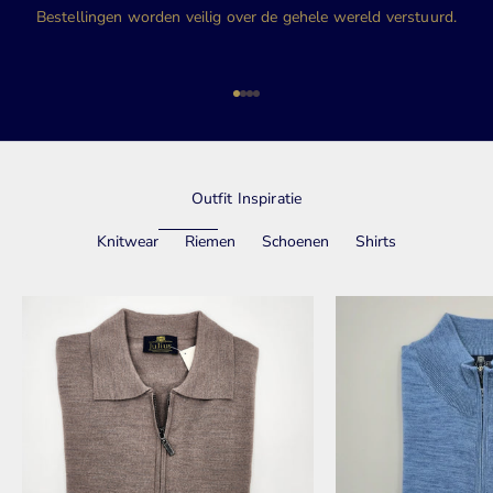
Bestellingen worden veilig over de gehele wereld verstuurd.
Naar artikel 1
Naar artikel 2
Naar artikel 3
Naar artikel 4
Outfit Inspiratie
Knitwear
Riemen
Schoenen
Shirts