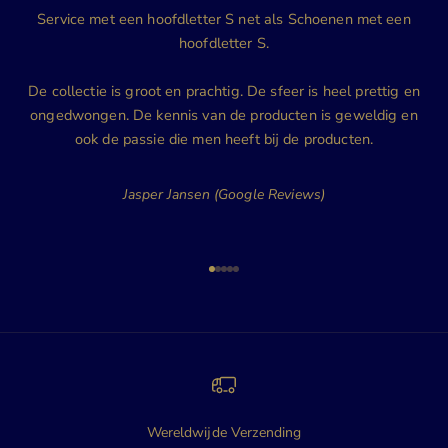
Service met een hoofdletter S net als Schoenen met een
hoofdletter S.
De collectie is groot en prachtig. De sfeer is heel prettig en
ongedwongen. De kennis van de producten is geweldig en
ook de passie die men heeft bij de producten.
Jasper Jansen (Google Reviews)
Naar artikel 1
Naar artikel 2
Naar artikel 3
Naar artikel 4
Naar artikel 5
Wereldwijde Verzending