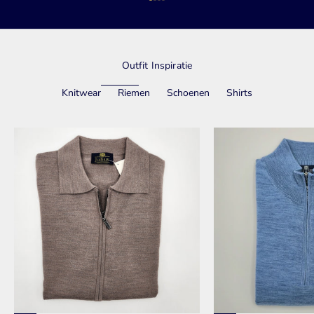
Naar artikel 1
Naar artikel 2
Naar artikel 3
Naar artikel 4
Outfit Inspiratie
Knitwear
Riemen
Schoenen
Shirts