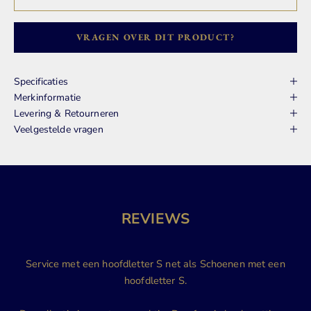
VRAGEN OVER DIT PRODUCT?
Specificaties
Merkinformatie
Levering & Retourneren
Veelgestelde vragen
REVIEWS
Service met een hoofdletter S net als Schoenen met een
hoofdletter S.