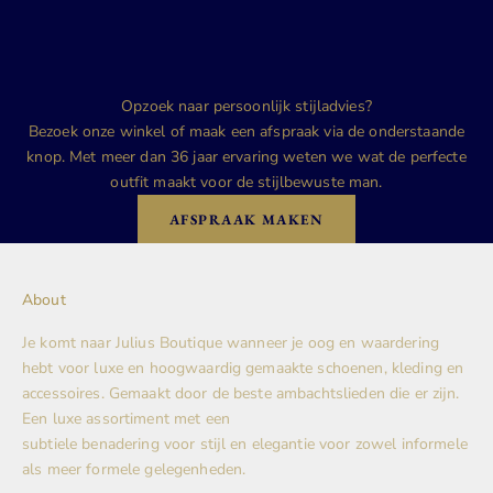
Opzoek naar persoonlijk stijladvies?
Bezoek onze winkel of maak een afspraak via de onderstaande
knop. Met meer dan 36 jaar ervaring weten we wat de perfecte
outfit maakt voor de stijlbewuste man.
AFSPRAAK MAKEN
About
Je komt naar Julius Boutique wanneer je oog en waardering
hebt voor luxe en hoogwaardig gemaakte schoenen, kleding en
accessoires. Gemaakt door de beste ambachtslieden die er zijn.
Een luxe assortiment met een
subtiele benadering voor stijl en elegantie voor zowel informele
als meer formele gelegenheden.