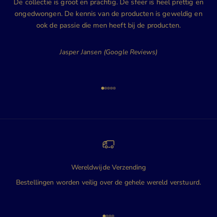
De collectie is groot en prachtig. De sfeer is heel prettig en
ongedwongen. De kennis van de producten is geweldig en
ook de passie die men heeft bij de producten.
Jasper Jansen (Google Reviews)
Naar artikel 1
Naar artikel 2
Naar artikel 3
Naar artikel 4
Naar artikel 5
Wereldwijde Verzending
Bestellingen worden veilig over de gehele wereld verstuurd.