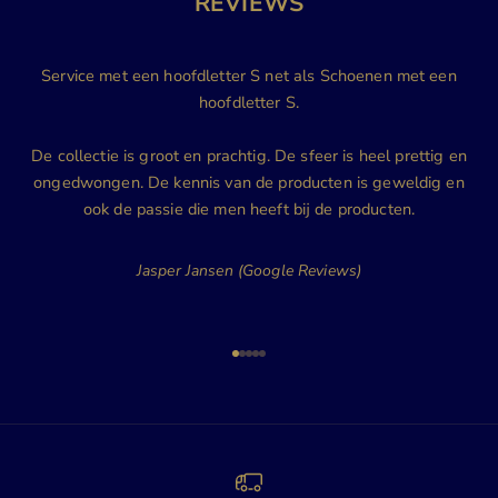
REVIEWS
Service met een hoofdletter S net als Schoenen met een
hoofdletter S.
De collectie is groot en prachtig. De sfeer is heel prettig en
ongedwongen. De kennis van de producten is geweldig en
ook de passie die men heeft bij de producten.
Jasper Jansen (Google Reviews)
Naar artikel 1
Naar artikel 2
Naar artikel 3
Naar artikel 4
Naar artikel 5