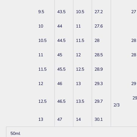
9.5
43.5
10.5
27.2
27
10
44
11
27.6
10.5
44.5
11.5
28
28
11
45
12
28.5
28
11.5
45.5
12.5
28.9
12
46
13
29.3
29
2
12.5
46.5
13.5
29.7
2/3
13
47
14
30.1
50ml