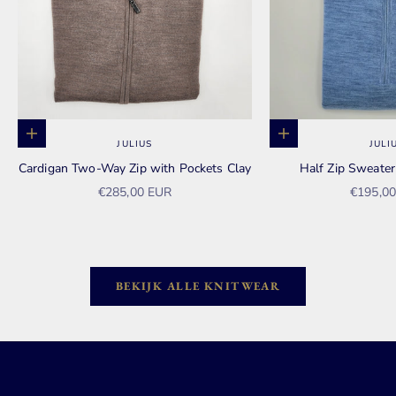
Opties kiezen
Opties kiezen
JULIUS
JULI
Cardigan Two-Way Zip with Pockets Clay
Half Zip Sweate
Aanbiedingsprijs
Aanbied
€285,00 EUR
€195,0
BEKIJK ALLE KNITWEAR