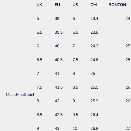
UK
EU
US
CM
BONTONI
5
39
6
23.4
24
5.5
39.5
6.5
23.8
6
40
7
24.2
25
6.5
40.5
7.5
24.6
25
7
41
8
25
7.5
41.5
8.5
25.5
26
Maat:
Maattabel
8
42
9
25.9
26
8.5
42.5
9.5
26.4
9
43
10
26.8
27