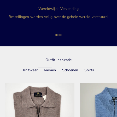
Wereldwijde Verzending
Bestellingen worden veilig over de gehele wereld verstuurd.
Naar artikel 1
Naar artikel 2
Naar artikel 3
Naar artikel 4
Outfit Inspiratie
Knitwear
Riemen
Schoenen
Shirts