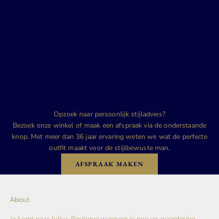
Opzoek naar persoonlijk stijladvies?
Bezoek onze winkel of maak een afspraak via de onderstaande
knop. Met meer dan 36 jaar ervaring weten we wat de perfecte
outfit maakt voor de stijlbewuste man.
AFSPRAAK MAKEN
About
Je komt naar Julius Boutique wanneer je oog en waardering