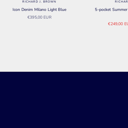
RICHARD J. BROWN
RICHAR
Icon Denim Milano Light Blue
5-pocket Summer 
Aanbiedingsprijs
€395,00 EUR
Aanbieding
€249,00 E