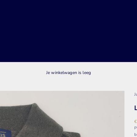
Je winkelwagen is leeg
J
A
€
P
b