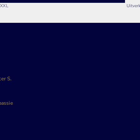
XXXL
Uitver
er S.
passie