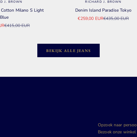
D J. BROWN
RICHARD J. BROWN
Cotton Milano S Light
Denim Island Paradise Tokyo
Blue
Aanbiedingsprijs
Normale prijs
€259,00 EUR
€435,00 EUR
sprijs
Normale prijs
UR
€415,00 EUR
BEKIJK ALLE JEANS
Opzoek naar persoonl
Bezoek onze winkel 