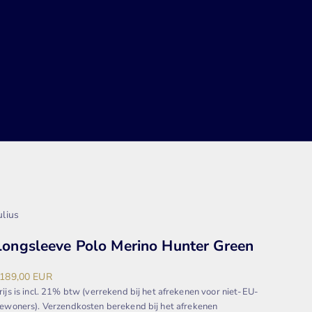
ulius
Longsleeve Polo Merino Hunter Green
anbiedingsprijs
189,00 EUR
rijs is incl. 21% btw (verrekend bij het afrekenen voor niet-EU-
ewoners).
Verzendkosten berekend
bij het afrekenen