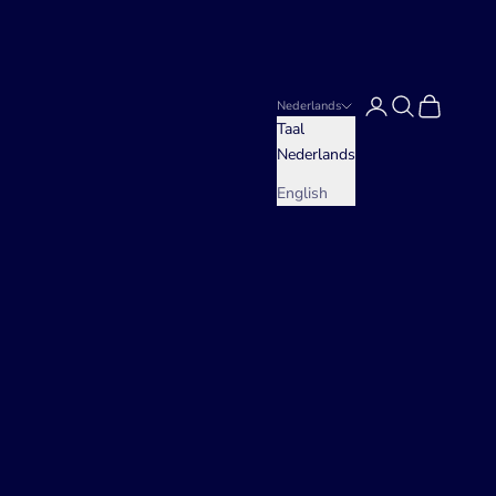
Inloggen
Zoeken
Winkelwag
Nederlands
Taal
Nederlands
English