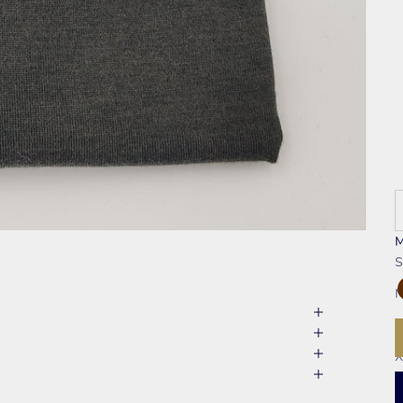
M
K
L
X
X