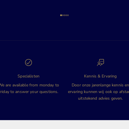
Naar artikel 1
Naar artikel 2
Naar artikel 3
Naar artikel 4
Naar artikel 5
Specialisten
Kennis & Ervaring
We are available from monday to
Door onze jarenlange kennis e
friday to answer your questions.
ervaring kunnen wij ook op afst
uitstekend advies geven.