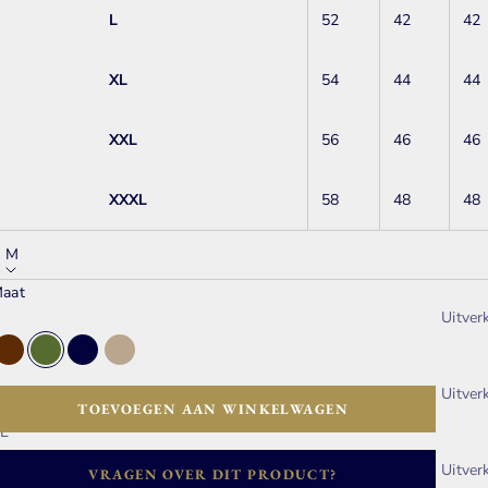
L
52
42
42
XL
54
44
44
XXL
56
46
46
XXXL
58
48
48
M
aat
leur:
Groen
S
Uitver
M
Bruin
Groen
Navy
Taupe
Uitver
TOEVOEGEN AAN WINKELWAGEN
L
XL
Uitver
VRAGEN OVER DIT PRODUCT?