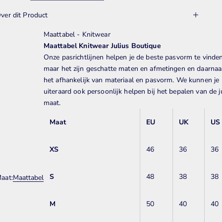
ver dit Product
Maattabel - Knitwear
Maattabel Knitwear Julius Boutique
Onze pasrichtlijnen helpen je de beste pasvorm te vinden
maar het zijn geschatte maten en afmetingen en daarnaas
het afhankelijk van materiaal en pasvorm. We kunnen je
uiteraard ook persoonlijk helpen bij het bepalen van de j
maat.
Maat
EU
UK
US
XS
46
36
36
S
48
38
38
aat:
Maattabel
M
50
40
40