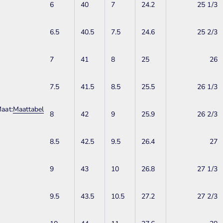
6
40
7
24.2
25 1/3
6.5
40.5
7.5
24.6
25 2/3
7
41
8
25
26
7.5
41.5
8.5
25.5
26 1/3
aat:
Maattabel
8
42
9
25.9
26 2/3
8.5
42.5
9.5
26.4
27
9
43
10
26.8
27 1/3
9.5
43.5
10.5
27.2
27 2/3