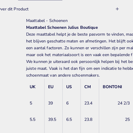
ver dit Product
Maattabel - Schoenen
Maattabel Schoenen Julius Boutique
Deze maattabel helpt je de beste pasvorm te vinden, ma
het blijven
geschatte maten en afmetingen. Het blijft ook
een aantal factoren. Zo kunnen er verschillen zijn per mak
maar ook het materiaalsoort is een vaak een bepalende f
We kunnen je uiteraard ook persoonlijk helpen bij het b
juiste maat. Vaak is het dan fijn om een indicatie te heb
schoenmaat van andere schoenmakers.
UK
EU
US
CM
BONTONI
5
39
6
23.4
24 2/3
5.5
39.5
6.5
23.8
25