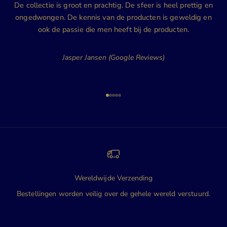
De collectie is groot en prachtig. De sfeer is heel prettig en
ongedwongen. De kennis van de producten is geweldig en
ook de passie die men heeft bij de producten.
Jasper Jansen (Google Reviews)
Naar artikel 1
Naar artikel 2
Naar artikel 3
Naar artikel 4
Naar artikel 5
Wereldwijde Verzending
Bestellingen worden veilig over de gehele wereld verstuurd.