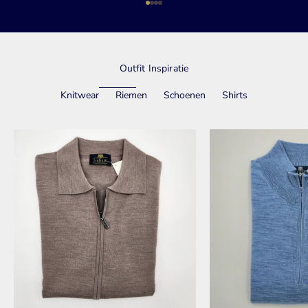
Naar artikel 1
Naar artikel 2
Naar artikel 3
Naar artikel 4
Outfit Inspiratie
Knitwear
Riemen
Schoenen
Shirts