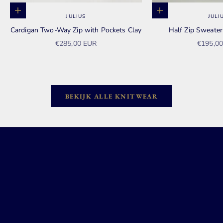
Opties kiezen
Opties kiezen
JULIUS
JULI
Cardigan Two-Way Zip with Pockets Clay
Half Zip Sweate
Aanbiedingsprijs
Aanbied
€285,00 EUR
€195,0
BEKIJK ALLE KNITWEAR