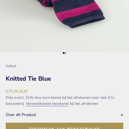
Naar artikel 1
Naar artikel 2
Julius
Knitted Tie Blue
Aanbiedingsprijs
€75,00 EUR
Prijs is incl. 21% btw (verrekend bij het afrekenen voor niet-EU-
bewoners).
Verzendkosten berekend
bij het afrekenen
Over dit Product
TOEVOEGEN AAN WINKELWAGEN