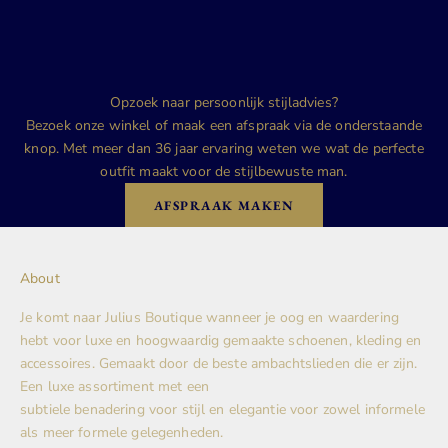
Opzoek naar persoonlijk stijladvies?
Bezoek onze winkel of maak een afspraak via de onderstaande
knop. Met meer dan 36 jaar ervaring weten we wat de perfecte
outfit maakt voor de stijlbewuste man.
AFSPRAAK MAKEN
About
Je komt naar Julius Boutique wanneer je oog en waardering
hebt voor luxe en hoogwaardig gemaakte schoenen, kleding en
accessoires. Gemaakt door de beste ambachtslieden die er zijn.
Een luxe assortiment met een
subtiele benadering voor stijl en elegantie voor zowel informele
als meer formele gelegenheden.