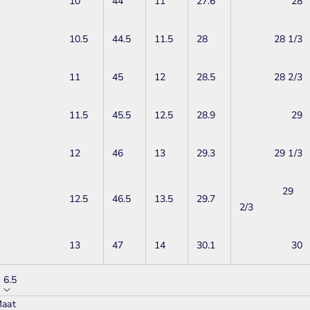
10
44
11
27.6
28
10.5
44.5
11.5
28
28 1/3
11
45
12
28.5
28 2/3
11.5
45.5
12.5
28.9
29
12
46
13
29.3
29 1/3
29
12.5
46.5
13.5
29.7
2/3
13
47
14
30.1
30
6.5
aat