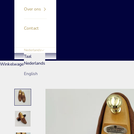
Over ons
Contact
Nederlands
Taal
Nederlands
Winkelwagen
English