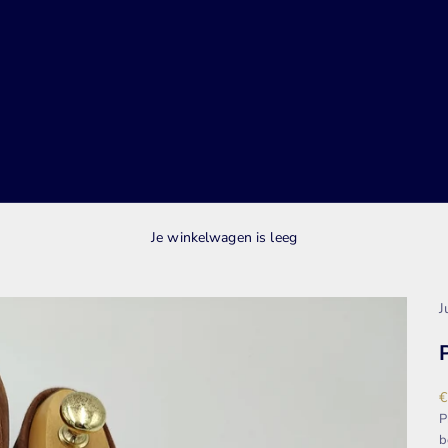
Je winkelwagen is leeg
J
A
€
P
b