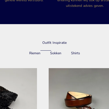
gehele wereld verstuurd.
ervaring kunnen wij ook op afst
uitstekend advies geven.
Outfit Inspiratie
Riemen
Sokken
Shirts