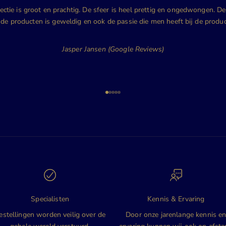
ectie is groot en prachtig. De sfeer is heel prettig en ongedwongen. D
 de producten is geweldig en ook de passie die men heeft bij de produc
Jasper Jansen (Google Reviews)
Naar artikel 1
Naar artikel 2
Naar artikel 3
Naar artikel 4
Naar artikel 5
Specialisten
Kennis & Ervaring
estellingen worden veilig over de
Door onze jarenlange kennis e