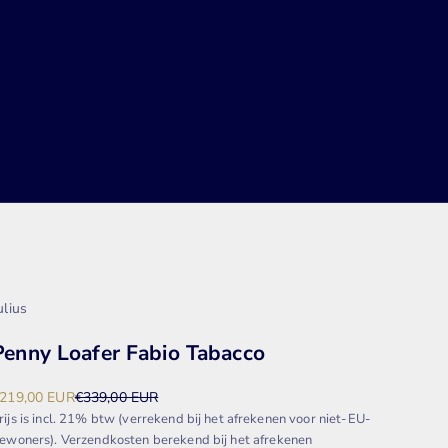
ulius
Penny Loafer Fabio Tabacco
anbiedingsprijs
Normale prijs
219,00 EUR
€339,00 EUR
rijs is incl. 21% btw (verrekend bij het afrekenen voor niet-EU-
ewoners).
Verzendkosten berekend
bij het afrekenen