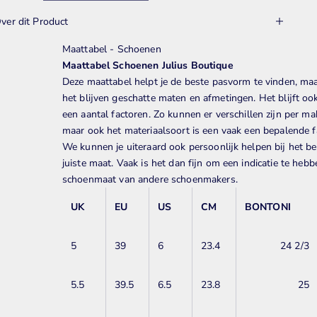
ver dit Product
Maattabel - Schoenen
Maattabel Schoenen Julius Boutique
Deze maattabel helpt je de beste pasvorm te vinden, ma
het blijven
geschatte maten en afmetingen. Het blijft ook
een aantal factoren. Zo kunnen er verschillen zijn per mak
maar ook het materiaalsoort is een vaak een bepalende f
We kunnen je uiteraard ook persoonlijk helpen bij het b
juiste maat. Vaak is het dan fijn om een indicatie te heb
schoenmaat van andere schoenmakers.
UK
EU
US
CM
BONTONI
5
39
6
23.4
24 2/3
5.5
39.5
6.5
23.8
25