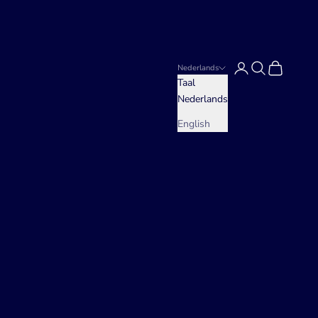
Inloggen
Zoeken
Winkelwag
Nederlands
Taal
Nederlands
English