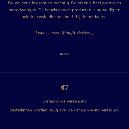
De collectie is groot en prachtig. De sfeer is heel prettig en
ongedwongen. De kennis van de producten is geweldig en
ook de passie die men heeft bij de producten.
Jasper Jansen (Google Reviews)
Naar artikel 1
Naar artikel 2
Naar artikel 3
Naar artikel 4
Naar artikel 5
Wereldwijde Verzending
Bestellingen worden veilig over de gehele wereld verstuurd.