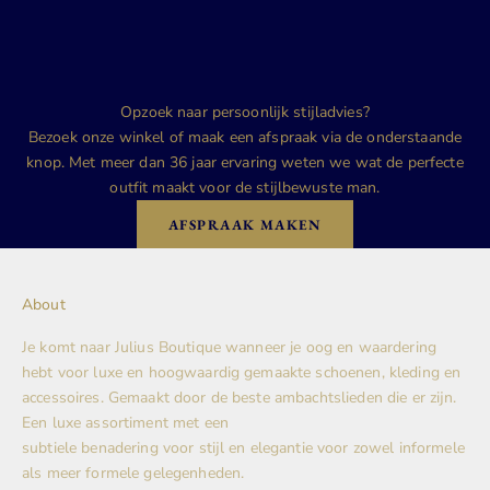
Opzoek naar persoonlijk stijladvies?
Bezoek onze winkel of maak een afspraak via de onderstaande
knop. Met meer dan 36 jaar ervaring weten we wat de perfecte
outfit maakt voor de stijlbewuste man.
AFSPRAAK MAKEN
About
Je komt naar Julius Boutique wanneer je oog en waardering
hebt voor luxe en hoogwaardig gemaakte schoenen, kleding en
accessoires. Gemaakt door de beste ambachtslieden die er zijn.
Een luxe assortiment met een
subtiele benadering voor stijl en elegantie voor zowel informele
als meer formele gelegenheden.