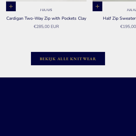
Opties kiezen
Opties kiezen
JULIUS
JULI
Cardigan Two-Way Zip with Pockets Clay
Half Zip Sweate
Aanbiedingsprijs
Aanbied
€285,00 EUR
€195,0
BEKIJK ALLE KNITWEAR