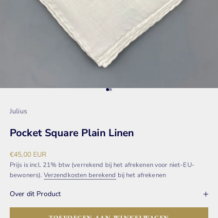
Naar artikel 1
Naar artikel 2
Julius
Pocket Square Plain Linen
Aanbiedingsprijs
€45,00 EUR
Prijs is incl. 21% btw (verrekend bij het afrekenen voor niet-EU-
bewoners).
Verzendkosten berekend
bij het afrekenen
Over dit Product
TOEVOEGEN AAN WINKELWAGEN