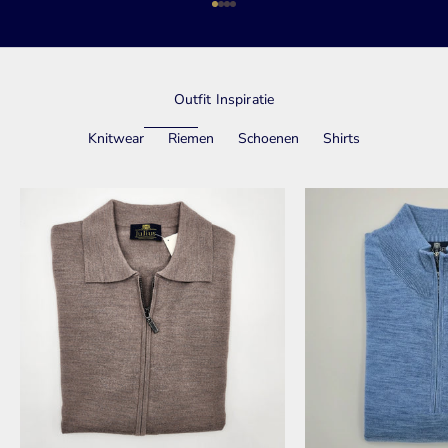
Naar artikel 1
Naar artikel 2
Naar artikel 3
Naar artikel 4
Outfit Inspiratie
Knitwear
Riemen
Schoenen
Shirts