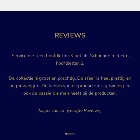
REVIEWS
Service met een hoofdletter S net als Schoenen met een
hoofdletter S.
De collectie is groot en prachtig. De sfeer is heel prettig en
ongedwongen. De kennis van de producten is geweldig en
ook de passie die men heeft bij de producten.
Jasper Jansen (Google Reviews)
Naar artikel 1
Naar artikel 2
Naar artikel 3
Naar artikel 4
Naar artikel 5