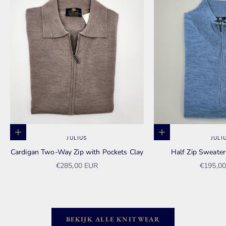
Opties kiezen
Opties kiezen
JULIUS
JULI
Cardigan Two-Way Zip with Pockets Clay
Half Zip Sweate
Aanbiedingsprijs
Aanbied
€285,00 EUR
€195,0
BEKIJK ALLE KNITWEAR