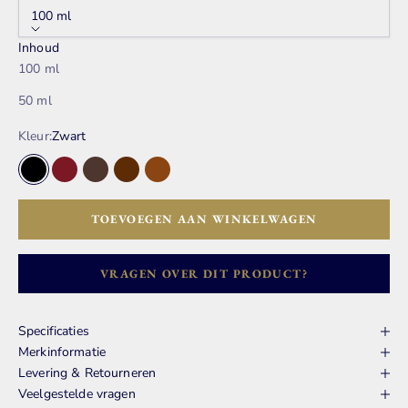
100 ml
Inhoud
100 ml
50 ml
Kleur:
Zwart
Zwart
Bordeaux Rood
Donker Bruin
Bruin
Mid Bruin
TOEVOEGEN AAN WINKELWAGEN
VRAGEN OVER DIT PRODUCT?
Specificaties
Merkinformatie
Levering & Retourneren
Veelgestelde vragen