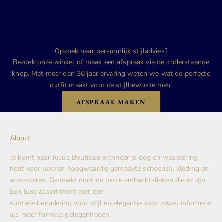
Opzoek naar persoonlijk stijladvies?
Bezoek onze winkel of maak een afspraak via de onderstaande
knop. Met meer dan 36 jaar ervaring weten we wat de perfecte
outfit maakt voor de stijlbewuste man.
AFSPRAAK MAKEN
About
Je komt naar Julius Boutique wanneer je oog en waardering
hebt voor luxe en hoogwaardig gemaakte schoenen, kleding en
accessoires. Gemaakt door de beste ambachtslieden die er zijn.
Een luxe assortiment met een
subtiele benadering voor stijl en elegantie voor zowel informele
als meer formele gelegenheden.