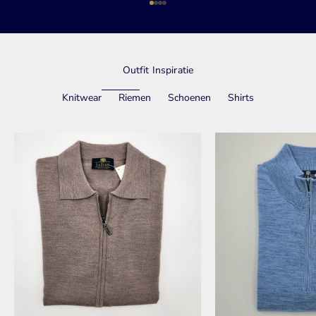
Naar artikel 1
Naar artikel 2
Naar artikel 3
Naar artikel 4
Outfit Inspiratie
Knitwear
Riemen
Schoenen
Shirts