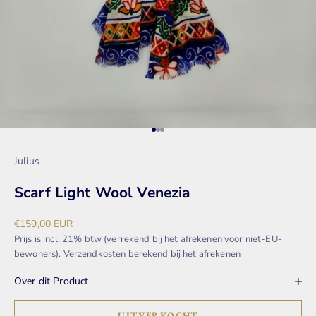
Naar artikel 1
Naar artikel 2
Naar artikel 3
Julius
Scarf Light Wool Venezia
Aanbiedingsprijs
€159,00 EUR
Prijs is incl. 21% btw (verrekend bij het afrekenen voor niet-EU-
bewoners).
Verzendkosten berekend
bij het afrekenen
Over dit Product
UITVERKOCHT