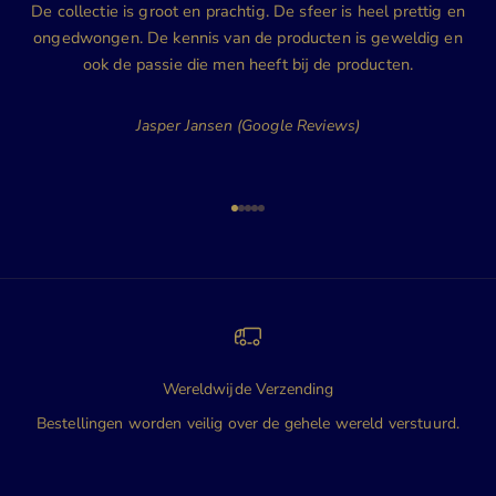
De collectie is groot en prachtig. De sfeer is heel prettig en
ongedwongen. De kennis van de producten is geweldig en
ook de passie die men heeft bij de producten.
Jasper Jansen (Google Reviews)
Naar artikel 1
Naar artikel 2
Naar artikel 3
Naar artikel 4
Naar artikel 5
Wereldwijde Verzending
Bestellingen worden veilig over de gehele wereld verstuurd.