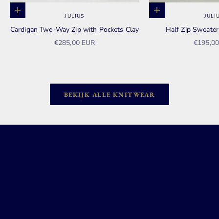
Opties kiezen
Opties kiezen
JULIUS
JULI
Cardigan Two-Way Zip with Pockets Clay
Half Zip Sweate
Aanbiedingsprijs
Aanbied
€285,00 EUR
€195,0
BEKIJK ALLE KNITWEAR