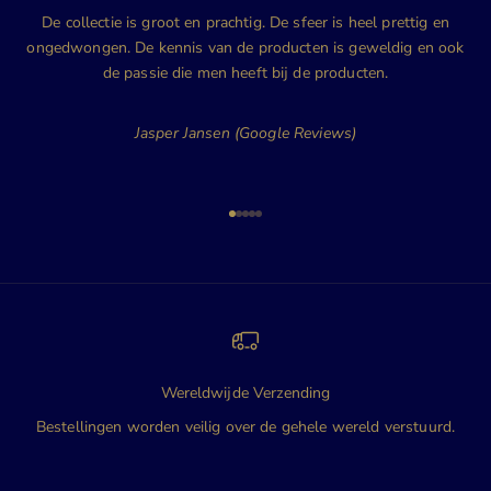
De collectie is groot en prachtig. De sfeer is heel prettig en
ongedwongen. De kennis van de producten is geweldig en ook
de passie die men heeft bij de producten.
Jasper Jansen (Google Reviews)
Naar artikel 1
Naar artikel 2
Naar artikel 3
Naar artikel 4
Naar artikel 5
Wereldwijde Verzending
Bestellingen worden veilig over de gehele wereld verstuurd.