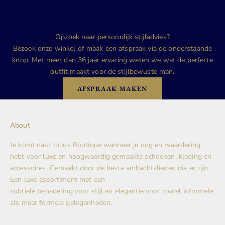
Opzoek naar persoonlijk stijladvies?
Bezoek onze winkel of maak een afspraak via de onderstaande
knop. Met meer dan 36 jaar ervaring weten we wat de perfecte
outfit maakt voor de stijlbewuste man.
AFSPRAAK MAKEN
About
Je komt naar Julius Boutique wanneer je oog en waardering
hebt voor luxe en hoogwaardig gemaakte schoenen, kleding en
accessoires. Gemaakt door de beste ambachtslieden die er zijn.
Een luxe assortiment met een
subtiele benadering voor stijl en elegantie voor zowel informele
als meer formele gelegenheden.