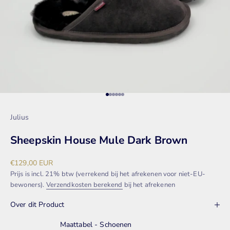
Naar artikel 1
Naar artikel 2
Naar artikel 3
Naar artikel 4
Naar artikel 5
Naar artikel 6
Julius
Sheepskin House Mule Dark Brown
Aanbiedingsprijs
€129,00 EUR
Prijs is incl. 21% btw (verrekend bij het afrekenen voor niet-EU-
bewoners).
Verzendkosten berekend
bij het afrekenen
Over dit Product
Maattabel - Schoenen