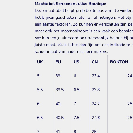
Maattabel Schoenen Julius Boutique
Deze maattabel helpt je de beste pasvorm te vinden
het blijven
geschatte maten en afmetingen. Het blijf
een aantal factoren. Zo kunnen er verschillen zijn pe
maar ook het materiaalsoort is een vaak een bepale
We kunnen je uiteraard ook persoonlijk helpen bij h
juiste maat. Vaak is het dan fijn om een indicatie t
schoenmaat van andere schoenmakers.
UK
EU
US
CM
BONTONI
5
39
6
23.4
24
5.5
39.5
6.5
23.8
6
40
7
24.2
25
6.5
40.5
7.5
24.6
25
7
41
8
25