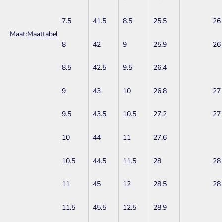
7.5
41.5
8.5
25.5
26
Maat:
Maattabel
8
42
9
25.9
26
8.5
42.5
9.5
26.4
9
43
10
26.8
27
9.5
43.5
10.5
27.2
27
10
44
11
27.6
10.5
44.5
11.5
28
28
11
45
12
28.5
28
11.5
45.5
12.5
28.9