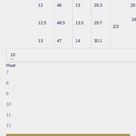
12
46
13
29.3
29
2
12.5
46.5
13.5
29.7
2/3
13
47
14
30.1
10
Maat
7
8
9
10
11
12