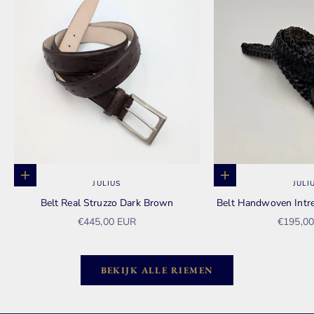
Toevoegen aan winkelwagen
Toevoegen aan win
JULIUS
JULI
Belt Real Struzzo Dark Brown
Belt Handwoven Intr
Aanbiedingsprijs
Aanbied
€445,00 EUR
€195,0
BEKIJK ALLE RIEMEN