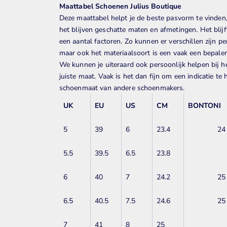
Maattabel Schoenen Julius Boutique
Deze maattabel helpt je de beste pasvorm te vinden
het blijven
geschatte maten en afmetingen. Het blijf
een aantal factoren. Zo kunnen er verschillen zijn pe
maar ook het materiaalsoort is een vaak een bepale
We kunnen je uiteraard ook persoonlijk helpen bij h
juiste maat. Vaak is het dan fijn om een indicatie t
schoenmaat van andere schoenmakers.
UK
EU
US
CM
BONTONI
5
39
6
23.4
24
5.5
39.5
6.5
23.8
6
40
7
24.2
25
6.5
40.5
7.5
24.6
25
7
41
8
25