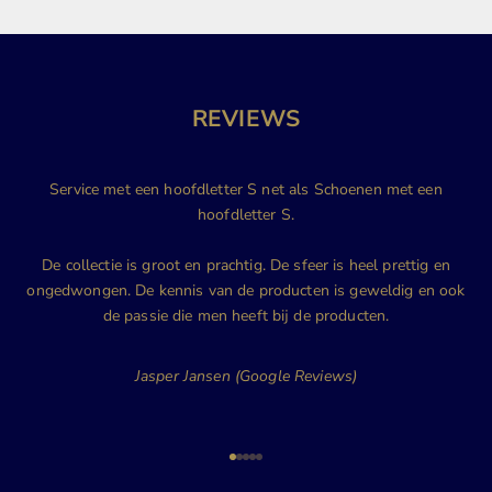
REVIEWS
Service met een hoofdletter S net als Schoenen met een
hoofdletter S.
De collectie is groot en prachtig. De sfeer is heel prettig en
ongedwongen. De kennis van de producten is geweldig en ook
de passie die men heeft bij de producten.
Jasper Jansen (Google Reviews)
Naar artikel 1
Naar artikel 2
Naar artikel 3
Naar artikel 4
Naar artikel 5