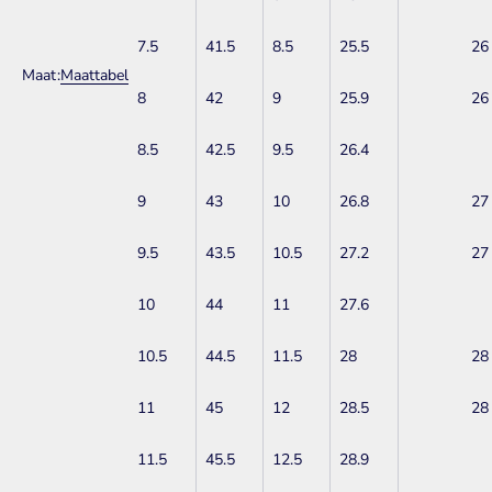
7.5
41.5
8.5
25.5
26
Maat:
Maattabel
8
42
9
25.9
26
8.5
42.5
9.5
26.4
9
43
10
26.8
27
9.5
43.5
10.5
27.2
27
10
44
11
27.6
10.5
44.5
11.5
28
28
11
45
12
28.5
28
11.5
45.5
12.5
28.9