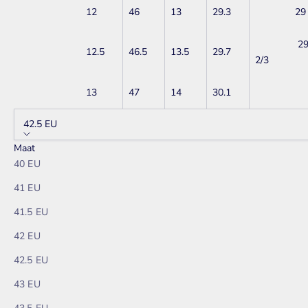
12
46
13
29.3
29
2
12.5
46.5
13.5
29.7
2/3
13
47
14
30.1
42.5 EU
Maat
40 EU
41 EU
41.5 EU
42 EU
42.5 EU
43 EU