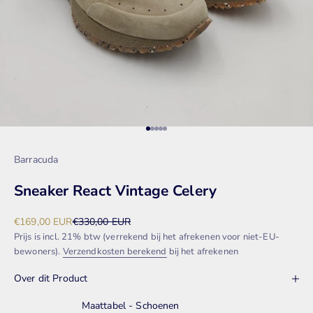
Naar artikel 1
Naar artikel 2
Naar artikel 3
Naar artikel 4
Naar artikel 5
Barracuda
Sneaker React Vintage Celery
Aanbiedingsprijs
Normale prijs
€169,00 EUR
€330,00 EUR
Prijs is incl. 21% btw (verrekend bij het afrekenen voor niet-EU-
bewoners).
Verzendkosten berekend
bij het afrekenen
Over dit Product
Maattabel - Schoenen