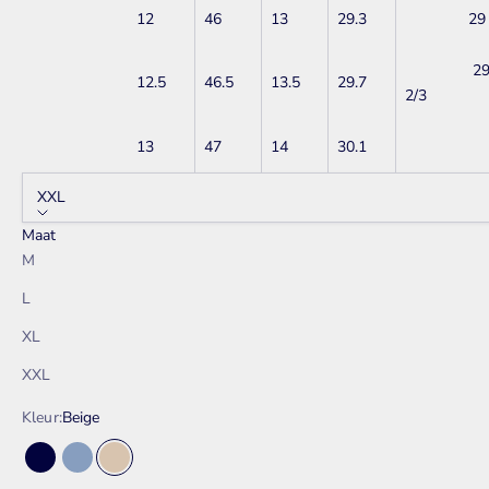
12
46
13
29.3
29
2
12.5
46.5
13.5
29.7
2/3
13
47
14
30.1
XXL
Maat
M
L
XL
XXL
Kleur:
Beige
Navy
Mid Blauw
Beige