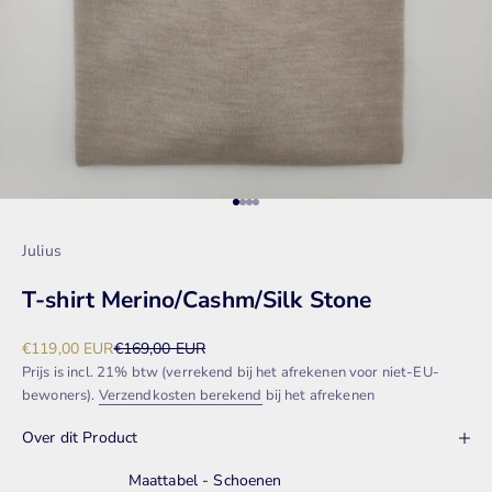
Naar artikel 1
Naar artikel 2
Naar artikel 3
Naar artikel 4
Julius
T-shirt Merino/Cashm/Silk Stone
Aanbiedingsprijs
Normale prijs
€119,00 EUR
€169,00 EUR
Prijs is incl. 21% btw (verrekend bij het afrekenen voor niet-EU-
bewoners).
Verzendkosten berekend
bij het afrekenen
Over dit Product
Maattabel - Schoenen