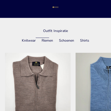
Naar artikel 1
Naar artikel 2
Naar artikel 3
Naar artikel 4
Outfit Inspiratie
Knitwear
Riemen
Schoenen
Shirts