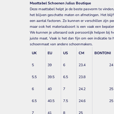
Maattabel Schoenen Julius Boutique
Deze maattabel helpt je de beste pasvorm te vinden
het blijven
geschatte maten en afmetingen. Het blijf
een aantal factoren. Zo kunnen er verschillen zijn pe
maar ook het materiaalsoort is een vaak een bepale
We kunnen je uiteraard ook persoonlijk helpen bij h
juiste maat. Vaak is het dan fijn om een indicatie t
schoenmaat van andere schoenmakers.
UK
EU
US
CM
BONTONI
5
39
6
23.4
24
5.5
39.5
6.5
23.8
6
40
7
24.2
25
6.5
40.5
7.5
24.6
25
7
41
8
25