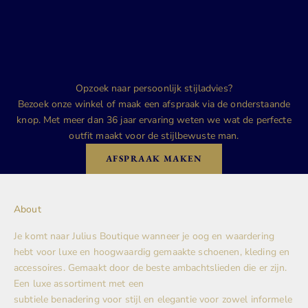
Opzoek naar persoonlijk stijladvies?
Bezoek onze winkel of maak een afspraak via de onderstaande
knop. Met meer dan 36 jaar ervaring weten we wat de perfecte
outfit maakt voor de stijlbewuste man.
AFSPRAAK MAKEN
About
Je komt naar Julius Boutique wanneer je oog en waardering
hebt voor luxe en hoogwaardig gemaakte schoenen, kleding en
accessoires. Gemaakt door de beste ambachtslieden die er zijn.
Een luxe assortiment met een
subtiele benadering voor stijl en elegantie voor zowel informele