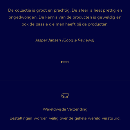
De collectie is groot en prachtig. De sfeer is heel prettig en
ongedwongen. De kennis van de producten is geweldig en
ook de passie die men heeft bij de producten.
Jasper Jansen (Google Reviews)
Naar artikel 1
Naar artikel 2
Naar artikel 3
Naar artikel 4
Naar artikel 5
Wereldwijde Verzending
Bestellingen worden veilig over de gehele wereld verstuurd.