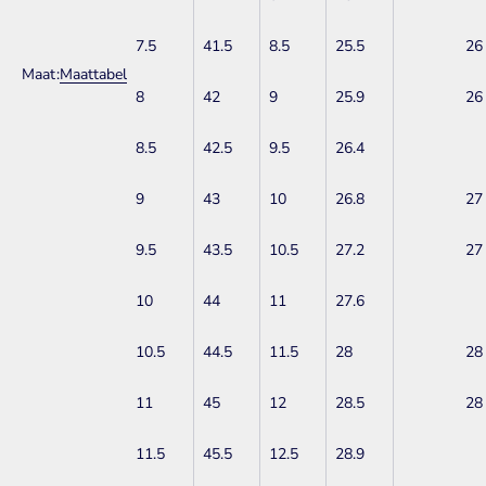
7.5
41.5
8.5
25.5
26
Maat:
Maattabel
8
42
9
25.9
26
8.5
42.5
9.5
26.4
9
43
10
26.8
27
9.5
43.5
10.5
27.2
27
10
44
11
27.6
10.5
44.5
11.5
28
28
11
45
12
28.5
28
11.5
45.5
12.5
28.9