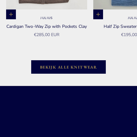
Opties kiezen
Opties kiezen
JULIUS
JULI
Cardigan Two-Way Zip with Pockets Clay
Half Zip Sweate
Aanbiedingsprijs
Aanbied
€285,00 EUR
€195,0
BEKIJK ALLE KNITWEAR